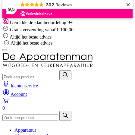
×
302
Reviews
9,5
Skip
Gemiddelde klantbeoordeling 9+
to
Gratis verzending vanaf € 100,00
content
Altijd het beste advies
Altijd het beste advies
klantenservice
Account
0
Apparatuur