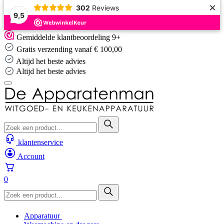
×
302
Reviews
9,5
Skip
Gemiddelde klantbeoordeling 9+
to
Gratis verzending vanaf € 100,00
content
Altijd het beste advies
Altijd het beste advies
klantenservice
Account
0
Apparatuur