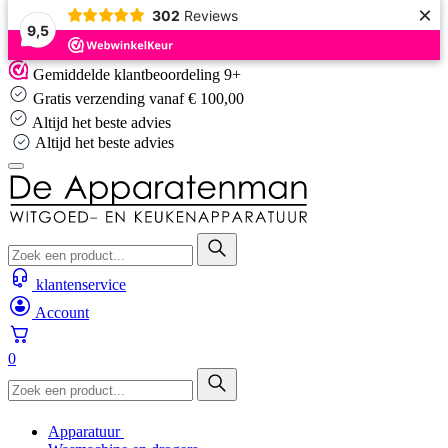
×
302
Reviews
9,5
Skip
Gemiddelde klantbeoordeling 9+
to
Gratis verzending vanaf € 100,00
content
Altijd het beste advies
Altijd het beste advies
klantenservice
Account
0
Apparatuur