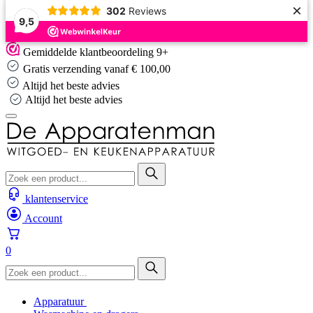
×
302
Reviews
9,5
Skip
Gemiddelde klantbeoordeling 9+
to
Gratis verzending vanaf € 100,00
content
Altijd het beste advies
Altijd het beste advies
klantenservice
Account
0
Apparatuur