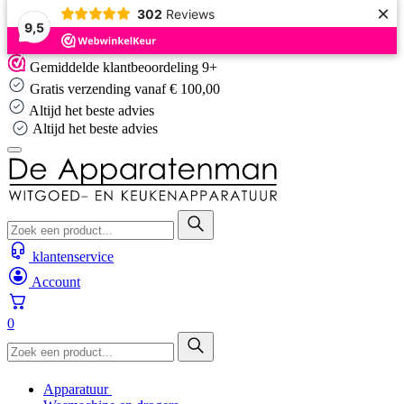
×
302
Reviews
9,5
Skip
Gemiddelde klantbeoordeling 9+
to
Gratis verzending vanaf € 100,00
content
Altijd het beste advies
Altijd het beste advies
klantenservice
Account
0
Apparatuur