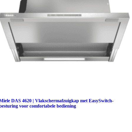
Miele DAS 4620 | Vlakschermafzuigkap met EasySwitch-
besturing voor comfortabele bediening