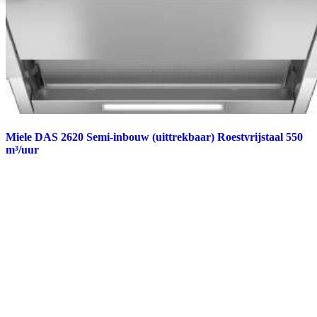
Miele DAS 2620 Semi-inbouw (uittrekbaar) Roestvrijstaal 550
m³/uur