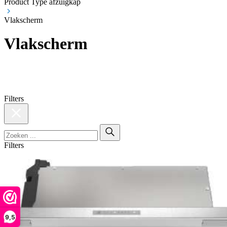
Product Type afzuigkap
Vlakscherm
Vlakscherm
Filters
Filters
9,5