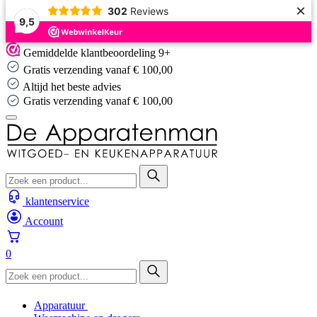
×
302
Reviews
9,5
Skip
Gemiddelde klantbeoordeling 9+
to
Gratis verzending vanaf € 100,00
content
Altijd het beste advies
Altijd het beste advies
klantenservice
Account
0
Apparatuur