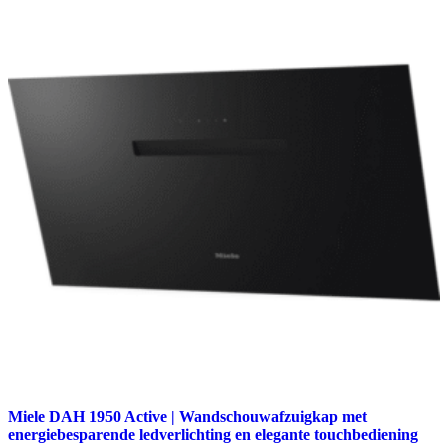
Miele DAH 1950 Active | Wandschouwafzuigkap met
energiebesparende ledverlichting en elegante touchbediening