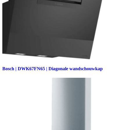
Bosch | DWK67FN65 | Diagonale wandschouwkap