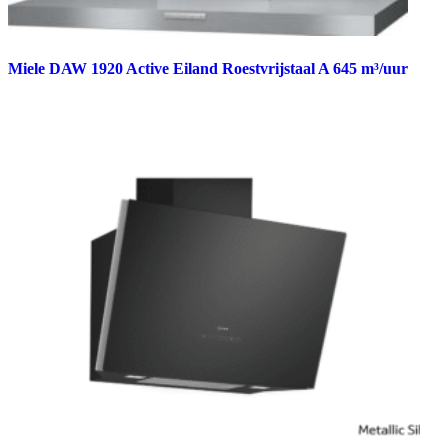
Miele DAW 1920 Active Eiland Roestvrijstaal A 645 m³/uur