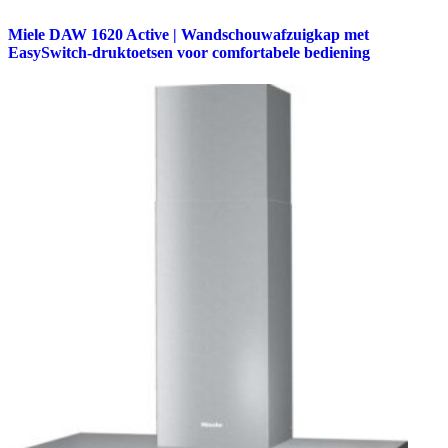
Miele DAW 1620 Active | Wandschouwafzuigkap met
EasySwitch-druktoetsen voor comfortabele bediening