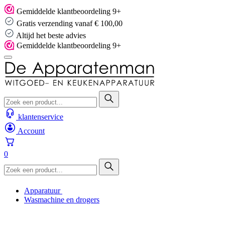
Skip
Gemiddelde klantbeoordeling 9+
to
Gratis verzending vanaf € 100,00
content
Altijd het beste advies
Gemiddelde klantbeoordeling 9+
klantenservice
Account
0
Apparatuur
Wasmachine en drogers