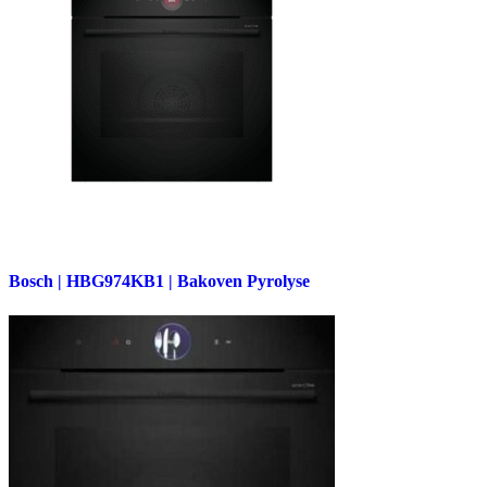
Bosch | HBG974KB1 | Bakoven Pyrolyse