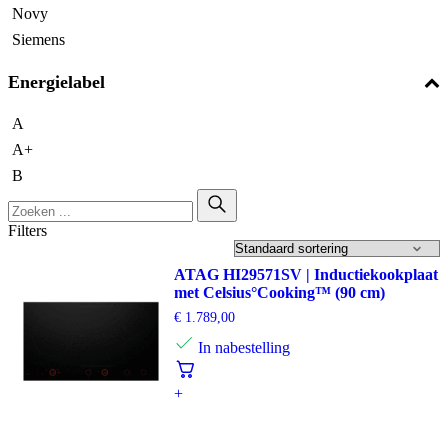
Novy
Siemens
Energielabel
A
A+
B
Filters
ATAG HI29571SV | Inductiekookplaat
met Celsius°Cooking™ (90 cm)
€
1.789,00
In nabestelling
+