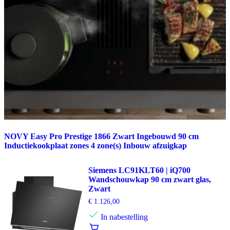
NOVY Easy Pro Prestige 1866 Zwart Ingebouwd 90 cm
Inductiekookplaat zones 4 zone(s) Inbouw afzuigkap
Siemens LC91KLT60 | iQ700
Wandschouwkap 90 cm zwart glas,
Zwart
€
1.126,00
In nabestelling