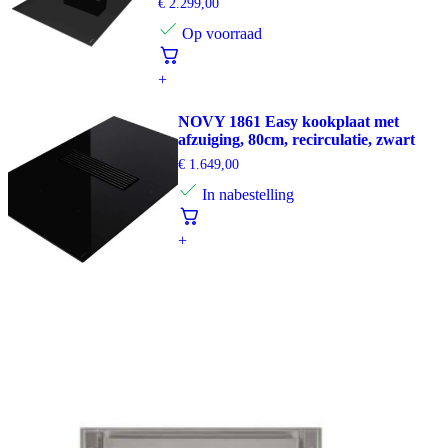
€
2.299,00
Op voorraad
+
NOVY 1861 Easy kookplaat met
afzuiging, 80cm, recirculatie, zwart
€
1.649,00
In nabestelling
+