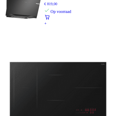
€
819,00
Op voorraad
+