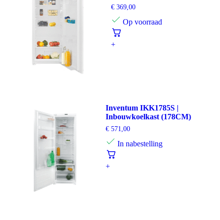
€
369,00
Op voorraad
+
Inventum IKK1785S |
Inbouwkoelkast (178CM)
€
571,00
In nabestelling
+