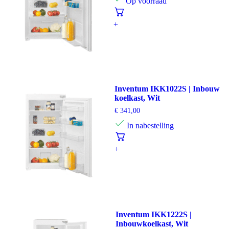
Op voorraad
+
Inventum IKK1022S | Inbouw
koelkast, Wit
€
341,00
In nabestelling
+
Inventum IKK1222S |
Inbouwkoelkast, Wit