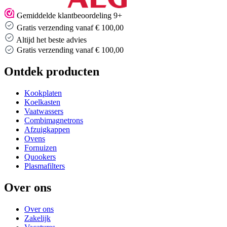
Gemiddelde klantbeoordeling 9+
Gratis verzending vanaf € 100,00
Altijd het beste advies
Altijd het beste advies
Ontdek producten
Kookplaten
Koelkasten
Vaatwassers
Combimagnetrons
Afzuigkappen
Ovens
Fornuizen
Quookers
Plasmafilters
Over ons
Over ons
Zakelijk