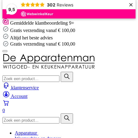
×
302
Reviews
9,5
Skip
Gemiddelde klantbeoordeling 9+
to
Gratis verzending vanaf € 100,00
content
Altijd het beste advies
Altijd het beste advies
klantenservice
Account
0
Apparatuur