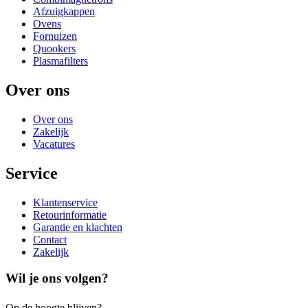
Afzuigkappen
Ovens
Fornuizen
Quookers
Plasmafilters
Over ons
Over ons
Zakelijk
Vacatures
Service
Klantenservice
Retourinformatie
Garantie en klachten
Contact
Zakelijk
Wil je ons volgen?
Op de hoogte blijven?