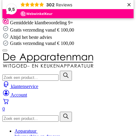
×
302
Reviews
9,5
Skip
Gemiddelde klantbeoordeling 9+
to
Gratis verzending vanaf € 100,00
content
Altijd het beste advies
Altijd het beste advies
klantenservice
Account
0
Apparatuur