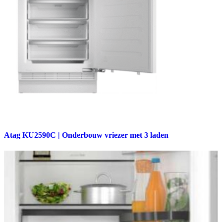
Atag KU2590C | Onderbouw vriezer met 3 laden