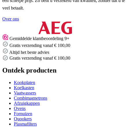
een scherpe prijs. Zo bent u verzekerd van kwaliteit, zonder dat u te
veel betaalt.
Over ons
Gemiddelde klantbeoordeling 9+
Gratis verzending vanaf € 100,00
Altijd het beste advies
Altijd het beste advies
Ontdek producten
Kookplaten
Koelkasten
Vaatwassers
Combimagnetrons
Afzuigkappen
Ovens
Fornuizen
Quookers
Plasmafilters