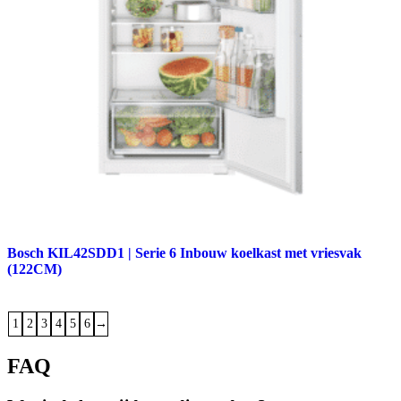
Bosch KIL42SDD1 | Serie 6 Inbouw koelkast met vriesvak
(122CM)
1
2
3
4
5
6
→
FAQ