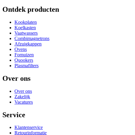
Ontdek producten
Kookplaten
Koelkasten
Vaatwassers
Combimagnetrons
Afzuigkappen
Ovens
Fornuizen
Quookers
Plasmafilters
Over ons
Over ons
Zakelijk
Vacatures
Service
Klantenservice
Retourinformatie