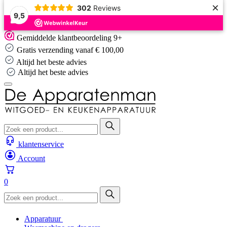
×
302
Reviews
9,5
Skip
Gemiddelde klantbeoordeling 9+
to
Gratis verzending vanaf € 100,00
content
Altijd het beste advies
Altijd het beste advies
klantenservice
Account
0
Apparatuur