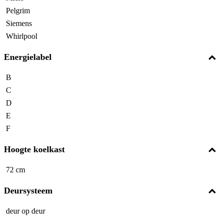
Pelgrim
Siemens
Whirlpool
Energielabel
B
C
D
E
F
Hoogte koelkast
72 cm
Deursysteem
deur op deur