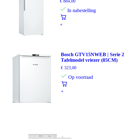
€
884,00
In nabestelling
+
Bosch GTV15NWEB | Serie 2
Tafelmodel vriezer (85CM)
€
323,00
Op voorraad
+