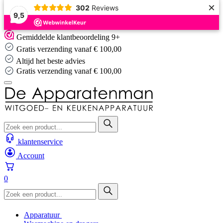
×
302
Reviews
9,5
Skip
Gemiddelde klantbeoordeling 9+
to
Gratis verzending vanaf € 100,00
content
Altijd het beste advies
Altijd het beste advies
klantenservice
Account
0
Apparatuur