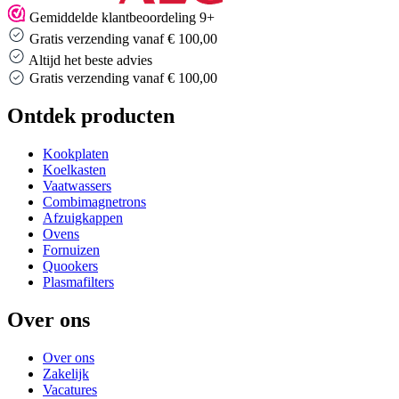
Gemiddelde klantbeoordeling 9+
Gratis verzending vanaf € 100,00
Altijd het beste advies
Altijd het beste advies
Ontdek producten
Kookplaten
Koelkasten
Vaatwassers
Combimagnetrons
Afzuigkappen
Ovens
Fornuizen
Quookers
Plasmafilters
Over ons
Over ons
Zakelijk
Vacatures