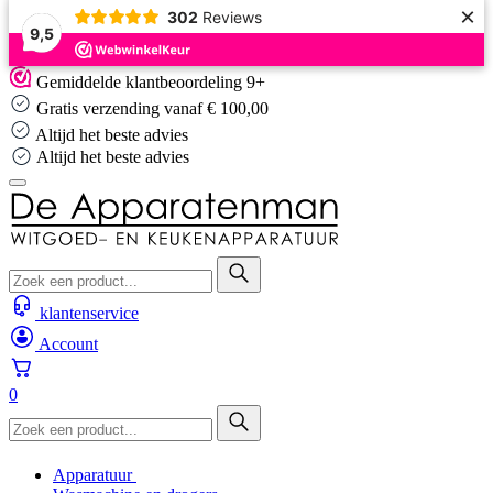
×
302
Reviews
9,5
Skip
Gemiddelde klantbeoordeling 9+
to
Gratis verzending vanaf € 100,00
content
Altijd het beste advies
Altijd het beste advies
klantenservice
Account
0
Apparatuur