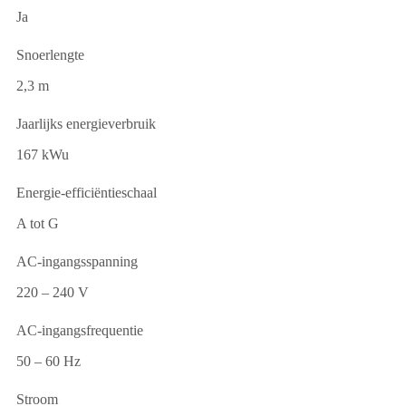
Ja
Snoerlengte
2,3 m
Jaarlijks energieverbruik
167 kWu
Energie-efficiëntieschaal
A tot G
AC-ingangsspanning
220 – 240 V
AC-ingangsfrequentie
50 – 60 Hz
Stroom