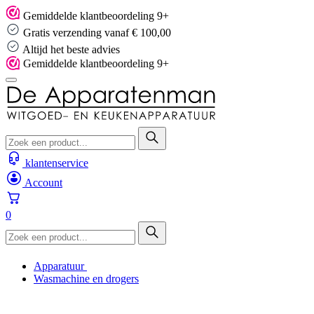
Skip
Gemiddelde klantbeoordeling 9+
to
Gratis verzending vanaf € 100,00
content
Altijd het beste advies
Gemiddelde klantbeoordeling 9+
klantenservice
Account
0
Apparatuur
Wasmachine en drogers