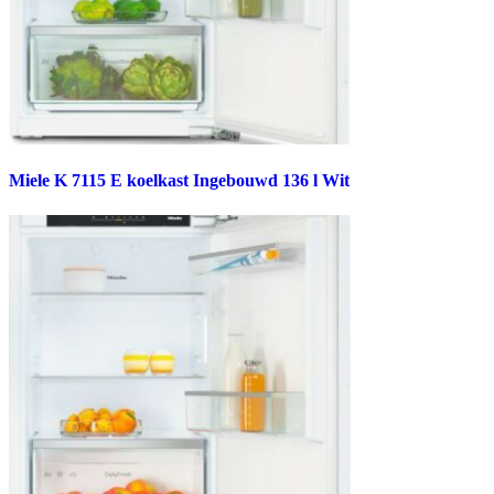
Miele K 7115 E koelkast Ingebouwd 136 l Wit