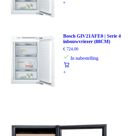
+
Bosch GIV21AFE0 | Serie 4
inbouwvriezer (88CM)
€
724,00
In nabestelling
+