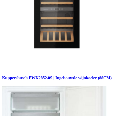
Kuppersbusch FWK2852.0S | Ingebouwde wijnkoeler (88CM)