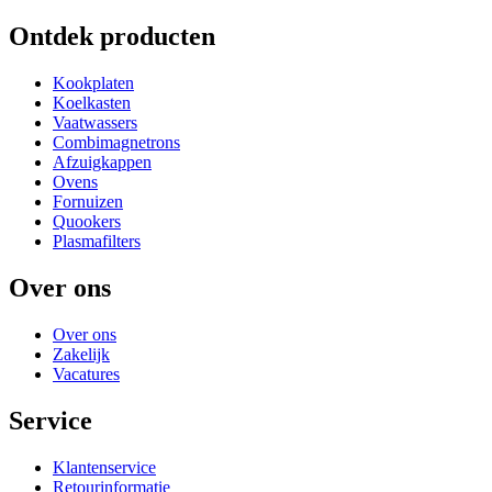
…
Ontdek producten
Kookplaten
Koelkasten
Vaatwassers
Combimagnetrons
Afzuigkappen
Ovens
Fornuizen
Quookers
Plasmafilters
Over ons
Over ons
Zakelijk
Vacatures
Service
Klantenservice
Retourinformatie