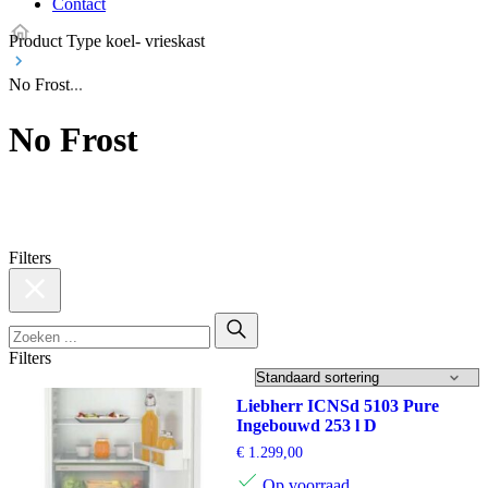
Contact
Product Type koel- vrieskast
No Frost
No Frost
Filters
Filters
Liebherr ICNSd 5103 Pure
Ingebouwd 253 l D
€
1.299,00
Op voorraad