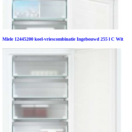
Miele 12445200 koel-vriescombinatie Ingebouwd 255 l C Wit