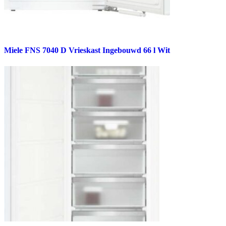
Miele FNS 7040 D Vrieskast Ingebouwd 66 l Wit