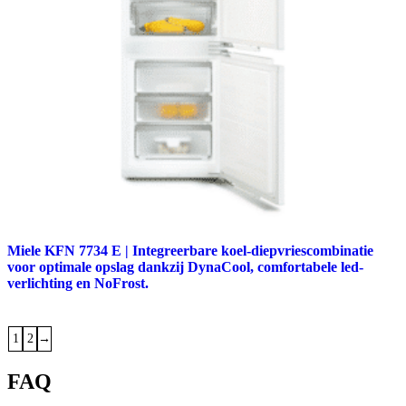
Miele KFN 7734 E | Integreerbare koel-diepvriescombinatie
voor optimale opslag dankzij DynaCool, comfortabele led-
verlichting en NoFrost.
1
2
→
FAQ