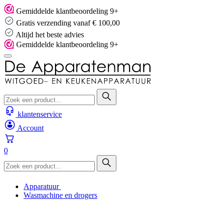
Skip
Gemiddelde klantbeoordeling 9+
to
Gratis verzending vanaf € 100,00
content
Altijd het beste advies
Gemiddelde klantbeoordeling 9+
klantenservice
Account
0
Apparatuur
Wasmachine en drogers