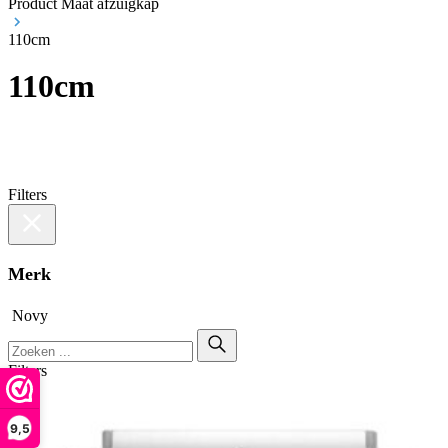
Product Maat afzuigkap
110cm
110cm
Filters
Merk
Novy
Filters
9,5