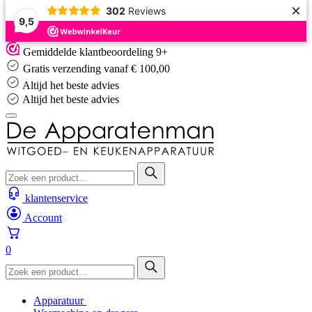
×
302
Reviews
9,5
Skip
Gemiddelde klantbeoordeling 9+
to
Gratis verzending vanaf € 100,00
content
Altijd het beste advies
Altijd het beste advies
klantenservice
Account
0
Apparatuur