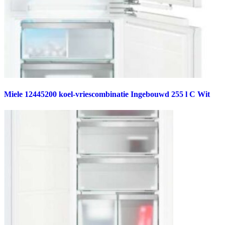
Miele 12445200 koel-vriescombinatie Ingebouwd 255 l C Wit