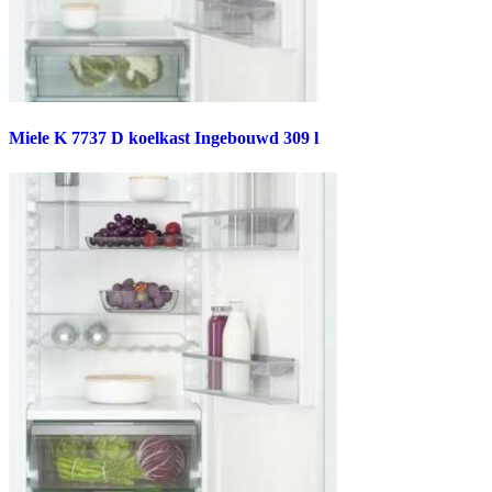
Miele K 7737 D koelkast Ingebouwd 309 l