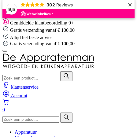
×
302
Reviews
9,5
Skip
Gemiddelde klantbeoordeling 9+
to
Gratis verzending vanaf € 100,00
content
Altijd het beste advies
Altijd het beste advies
klantenservice
Account
0
Apparatuur