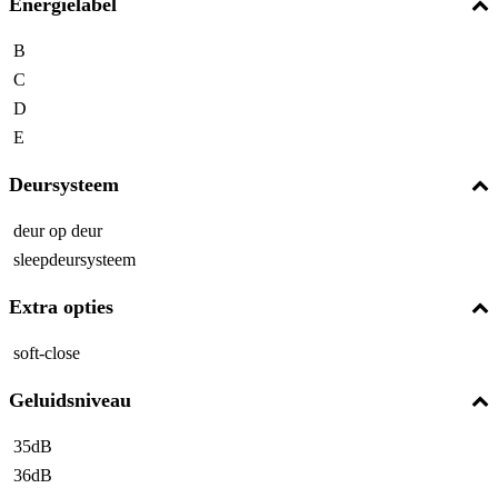
Energielabel
B
C
D
E
Deursysteem
deur op deur
sleepdeursysteem
Extra opties
soft-close
Geluidsniveau
35dB
36dB