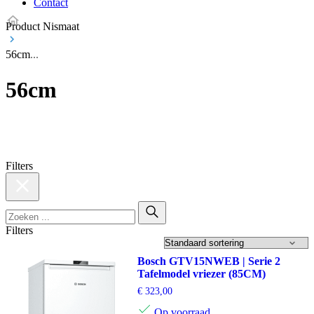
Contact
Product Nismaat
56cm
56cm
Filters
Filters
Bosch GTV15NWEB | Serie 2
Tafelmodel vriezer (85CM)
€
323,00
Op voorraad