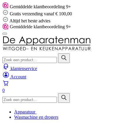
Skip
Gemiddelde klantbeoordeling 9+
to
Gratis verzending vanaf € 100,00
content
Altijd het beste advies
Gemiddelde klantbeoordeling 9+
klantenservice
Account
0
Apparatuur
Wasmachine en drogers