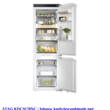
ATAG KDC9178NC | Inbouw koelvriescombinatie met