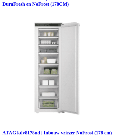
DuraFresh en NoFrost (178CM)
ATAG kdv8178nd | Inbouw vriezer NoFrost (178 cm)