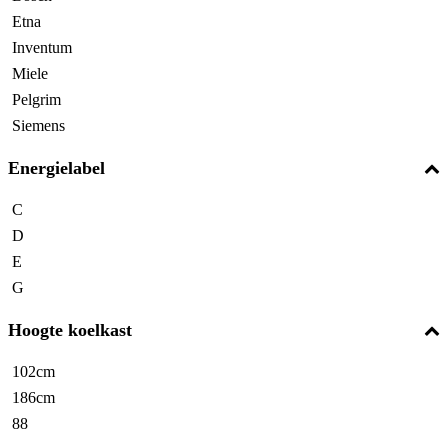
Etna
Inventum
Miele
Pelgrim
Siemens
Energielabel
C
D
E
G
Hoogte koelkast
102cm
186cm
88