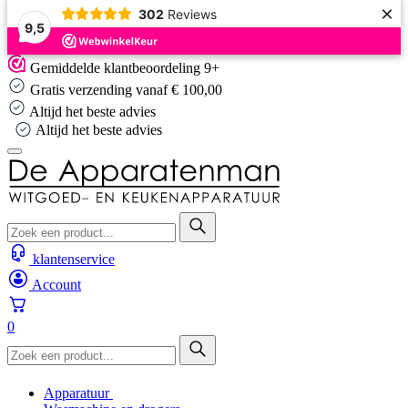
×
302
Reviews
9,5
Skip
Gemiddelde klantbeoordeling 9+
to
Gratis verzending vanaf € 100,00
content
Altijd het beste advies
Altijd het beste advies
klantenservice
Account
0
Apparatuur