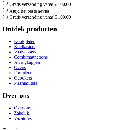
Gratis verzending vanaf € 100,00
Altijd het beste advies
Altijd het beste advies
…
Ontdek producten
Kookplaten
Koelkasten
Vaatwassers
Combimagnetrons
Afzuigkappen
Ovens
Fornuizen
Quookers
Plasmafilters
Over ons
Over ons
Zakelijk
Vacatures