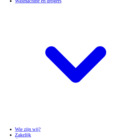
Wasmachine en drogers
Wie zijn wij?
Zakelijk