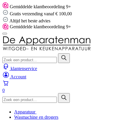
Skip
Gemiddelde klantbeoordeling 9+
to
Gratis verzending vanaf € 100,00
content
Altijd het beste advies
Gemiddelde klantbeoordeling 9+
klantenservice
Account
0
Apparatuur
Wasmachine en drogers