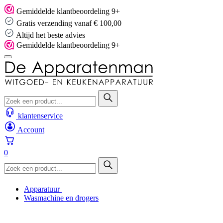
Skip
Gemiddelde klantbeoordeling 9+
to
Gratis verzending vanaf € 100,00
content
Altijd het beste advies
Gemiddelde klantbeoordeling 9+
klantenservice
Account
0
Apparatuur
Wasmachine en drogers