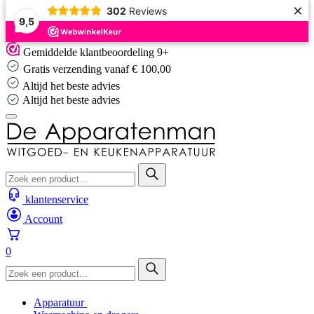
×
302
Reviews
9,5
Skip
Gemiddelde klantbeoordeling 9+
to
Gratis verzending vanaf € 100,00
content
Altijd het beste advies
Altijd het beste advies
klantenservice
Account
0
Apparatuur