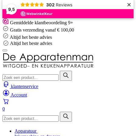
×
302
Reviews
9,5
Skip
Gemiddelde klantbeoordeling 9+
to
Gratis verzending vanaf € 100,00
content
Altijd het beste advies
Altijd het beste advies
klantenservice
Account
0
Apparatuur