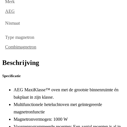
Merk
AEG
Nismaat
Type magnetron
Combimagnetron
Beschrijving
Specificatie
AEG MaxiKlasse™ oven met de grootste binnenruimte én
bakplaat in zijn klasse.
Multifunctionele heteluchtoven met geïntegreerde
magnetronfunctie
Magnetronvermogen: 1000 W
Voorgeprogrammeerde recepten:
Een aantal recepten is al in