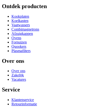
Ontdek producten
Kookplaten
Koelkasten
Vaatwassers
Combimagnetrons
Afzuigkappen
Ovens
Fornuizen
Quookers
Plasmafilters
Over ons
Over ons
Zakelijk
Vacatures
Service
Klantenservice
Retourinformatie