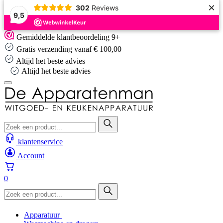
×
302
Reviews
9,5
Skip
Gemiddelde klantbeoordeling 9+
to
Gratis verzending vanaf € 100,00
content
Altijd het beste advies
Altijd het beste advies
klantenservice
Account
0
Apparatuur