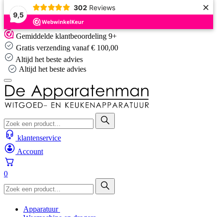
×
302
Reviews
9,5
Skip
Gemiddelde klantbeoordeling 9+
to
Gratis verzending vanaf € 100,00
content
Altijd het beste advies
Altijd het beste advies
klantenservice
Account
0
Apparatuur