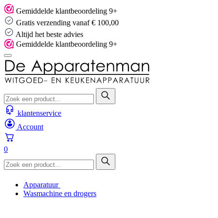
Skip
Gemiddelde klantbeoordeling 9+
to
Gratis verzending vanaf € 100,00
content
Altijd het beste advies
Gemiddelde klantbeoordeling 9+
klantenservice
Account
0
Apparatuur
Wasmachine en drogers