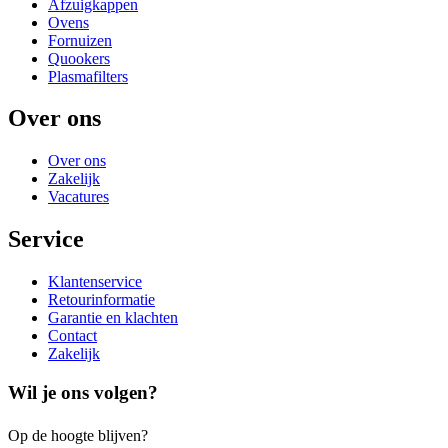
Afzuigkappen
Ovens
Fornuizen
Quookers
Plasmafilters
Over ons
Over ons
Zakelijk
Vacatures
Service
Klantenservice
Retourinformatie
Garantie en klachten
Contact
Zakelijk
Wil je ons volgen?
Op de hoogte blijven?