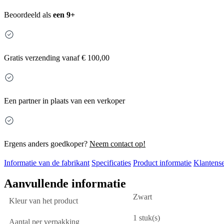
Beoordeeld als
een 9+
Gratis
verzending vanaf € 100,00
Een partner in plaats van een verkoper
Ergens anders goedkoper?
Neem contact op!
Informatie van de fabrikant
Specificaties
Product informatie
Klantense
Aanvullende informatie
Zwart
Kleur van het product
1 stuk(s)
Aantal per verpakking