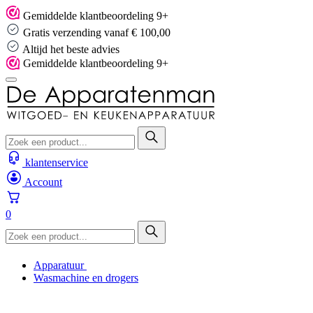
Skip
Gemiddelde klantbeoordeling 9+
to
Gratis verzending vanaf € 100,00
content
Altijd het beste advies
Gemiddelde klantbeoordeling 9+
klantenservice
Account
0
Apparatuur
Wasmachine en drogers