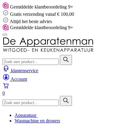
Skip
Gemiddelde klantbeoordeling 9+
to
Gratis verzending vanaf € 100,00
content
Altijd het beste advies
Gemiddelde klantbeoordeling 9+
klantenservice
Account
0
Apparatuur
Wasmachine en drogers