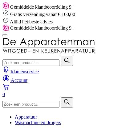
Skip
Gemiddelde klantbeoordeling 9+
to
Gratis verzending vanaf € 100,00
content
Altijd het beste advies
Gemiddelde klantbeoordeling 9+
klantenservice
Account
0
Apparatuur
Wasmachine en drogers