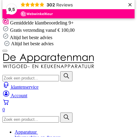
×
302
Reviews
9,5
Skip
Gemiddelde klantbeoordeling 9+
to
Gratis verzending vanaf € 100,00
content
Altijd het beste advies
Altijd het beste advies
klantenservice
Account
0
Apparatuur