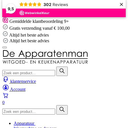
×
302
Reviews
9,5
Skip
Gemiddelde klantbeoordeling 9+
to
Gratis verzending vanaf € 100,00
content
Altijd het beste advies
Altijd het beste advies
klantenservice
Account
0
Apparatuur