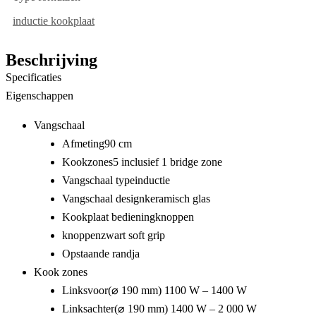
inductie kookplaat
Beschrijving
Specificaties
Eigenschappen
Vangschaal
Afmeting
90 cm
Kookzones
5 inclusief 1 bridge zone
Vangschaal type
inductie
Vangschaal design
keramisch glas
Kookplaat bediening
knoppen
knoppen
zwart soft grip
Opstaande rand
ja
Kook zones
Linksvoor
(⌀ 190 mm) 1100 W – 1400 W
Linksachter
(⌀ 190 mm) 1400 W – 2 000 W