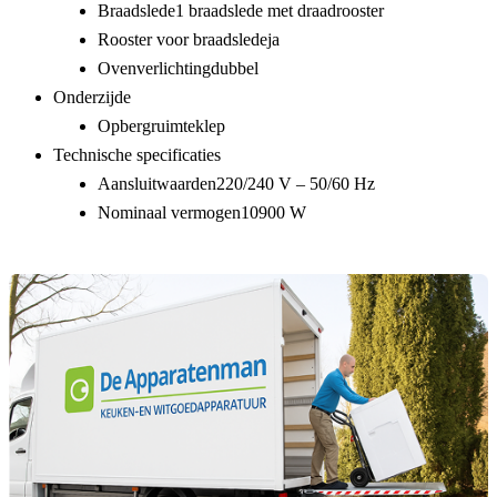
Braadslede
1 braadslede met draadrooster
Rooster voor braadslede
ja
Ovenverlichting
dubbel
Onderzijde
Opbergruimte
klep
Technische specificaties
Aansluitwaarden
220/240 V – 50/60 Hz
Nominaal vermogen
10900 W