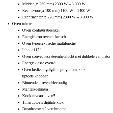
Midden
(⌀ 260 mm) 2300 W – 3 000 W
Rechtsvoor
(⌀ 190 mm) 1100 W – 1400 W
Rechtsachter
(⌀ 220 mm) 2300 W – 3 000 W
Oven ruimte
Oven configuratie
enkel
Energiebron oven
elektrisch
Oven type
elektrische multifunctie
Inhoud
117 l
Oven convectiesysteem
hetelucht met dubbele ventilator
Energieklasse oven
A
Oven bediening
digitale programmaklok
tiptoets
knoppen
Binnendeur oven
drievoudig
Mantelkoeling
ja
Kook niveaus oven
5
Timer
tiptoets digitale klok
Draadroosters
2 verchroomd