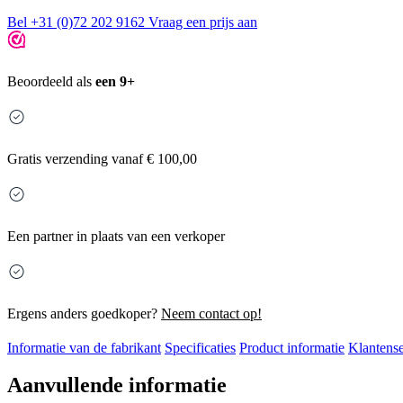
Bel +31 (0)72 202 9162
Vraag een prijs aan
Beoordeeld als
een 9+
Gratis
verzending vanaf € 100,00
Een partner in plaats van een verkoper
Ergens anders goedkoper?
Neem contact op!
Informatie van de fabrikant
Specificaties
Product informatie
Klantense
Aanvullende informatie