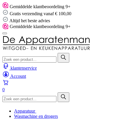
Skip
Gemiddelde klantbeoordeling 9+
to
Gratis verzending vanaf € 100,00
content
Altijd het beste advies
Gemiddelde klantbeoordeling 9+
klantenservice
Account
0
Apparatuur
Wasmachine en drogers