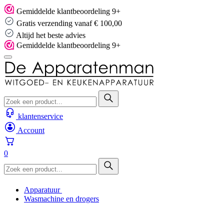
Skip
Gemiddelde klantbeoordeling 9+
to
Gratis verzending vanaf € 100,00
content
Altijd het beste advies
Gemiddelde klantbeoordeling 9+
klantenservice
Account
0
Apparatuur
Wasmachine en drogers