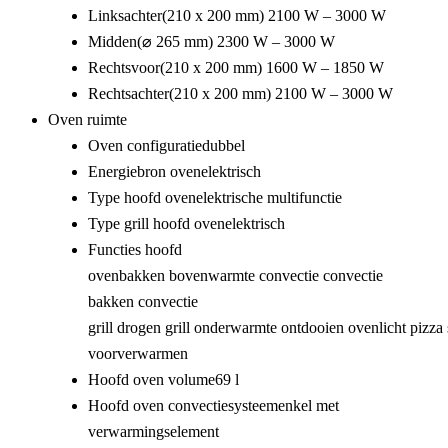
Linksachter
(210 x 200 mm) 2100 W – 3000 W
Midden
(⌀ 265 mm) 2300 W – 3000 W
Rechtsvoor
(210 x 200 mm) 1600 W – 1850 W
Rechtsachter
(210 x 200 mm) 2100 W – 3000 W
Oven ruimte
Oven configuratie
dubbel
Energiebron oven
elektrisch
Type hoofd oven
elektrische multifunctie
Type grill hoofd oven
elektrisch
Functies hoofd
oven
bakken
bovenwarmte
convectie
convectie
bakken
convectie
grill
drogen
grill
onderwarmte
ontdooien
ovenlicht
pizza
voorverwarmen
Hoofd oven volume
69 l
Hoofd oven convectiesysteem
enkel met
verwarmingselement