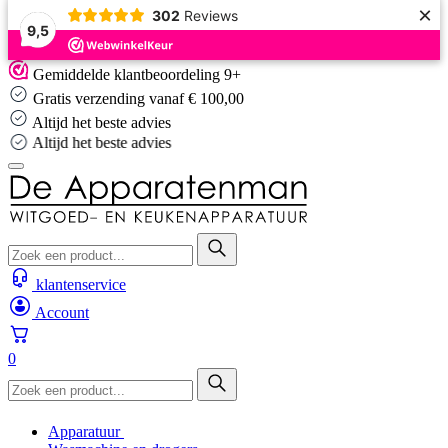
×
302
Reviews
9,5
Skip
Gemiddelde klantbeoordeling 9+
to
Gratis verzending vanaf € 100,00
content
Altijd het beste advies
Altijd het beste advies
klantenservice
Account
0
Apparatuur