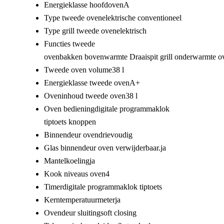
Energieklasse hoofdoven
A
Type tweede oven
elektrische conventioneel
Type grill tweede oven
elektrisch
Functies tweede
oven
bakken
bovenwarmte
Draaispit
grill
onderwarmte
o
Tweede oven volume
38 l
Energieklasse tweede oven
A+
Oveninhoud tweede oven
38 l
Oven bediening
digitale programmaklok
tiptoets
knoppen
Binnendeur oven
drievoudig
Glas binnendeur oven verwijderbaar.
ja
Mantelkoeling
ja
Kook niveaus oven
4
Timer
digitale programmaklok tiptoets
Kerntemperatuurmeter
ja
Ovendeur sluiting
soft closing