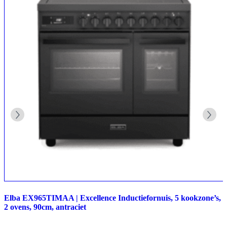
Elba EX965TIMAA | Excellence Inductiefornuis, 5 kookzone’s,
2 ovens, 90cm, antraciet