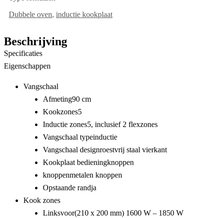
Dubbele oven
,
inductie kookplaat
Beschrijving
Specificaties
Eigenschappen
Vangschaal
Afmeting
90 cm
Kookzones
5
Inductie zones
5, inclusief 2 flexzones
Vangschaal type
inductie
Vangschaal design
roestvrij staal vierkant
Kookplaat bediening
knoppen
knoppen
metalen knoppen
Opstaande rand
ja
Kook zones
Linksvoor
(210 x 200 mm) 1600 W – 1850 W