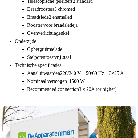
Telescopische geleiders
2 standard
Draadroosters
3 chromed
Braadslede
2 enamelled
Rooster voor braadslede
ja
Ovenverlichting
enkel
Onderzijde
Opbergruimte
lade
Stelpoten
roestvrij staal
Technische specificaties
Aansluitwaarden
220/240 V – 50/60 Hz – 3×25 A
Nominaal vermogen
11500 W
Recommended connection
3 x 20A (or higher)