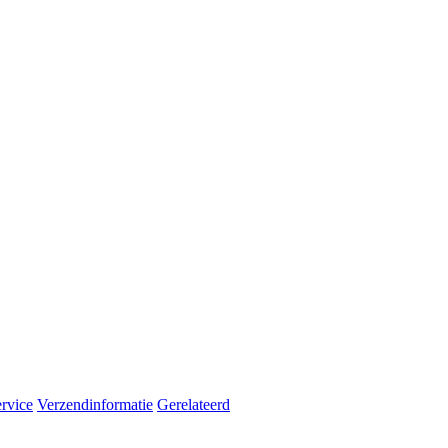
rvice
Verzendinformatie
Gerelateerd