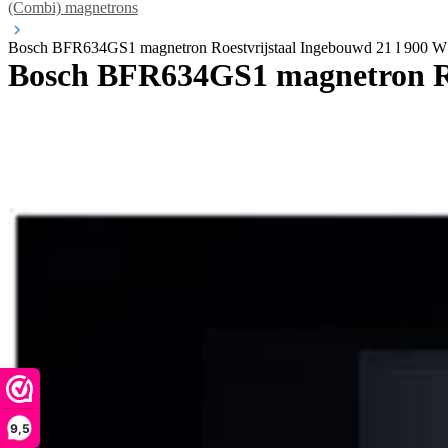
(Combi) magnetrons
Bosch BFR634GS1 magnetron Roestvrijstaal Ingebouwd 21 l 900 W
Bosch BFR634GS1 magnetron Ro
9,5