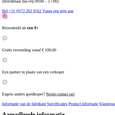
(Bereikbaar ma-vrij 09:00 – 17:00)
Bel +31 (0)72 202 9162
Vraag een prijs aan
Beoordeeld als
een 9+
Gratis
verzending vanaf € 100,00
Een partner in plaats van een verkoper
Ergens anders goedkoper?
Neem contact op!
Informatie van de fabrikant
Specificaties
Product informatie
Klantense
Aanvullende informatie