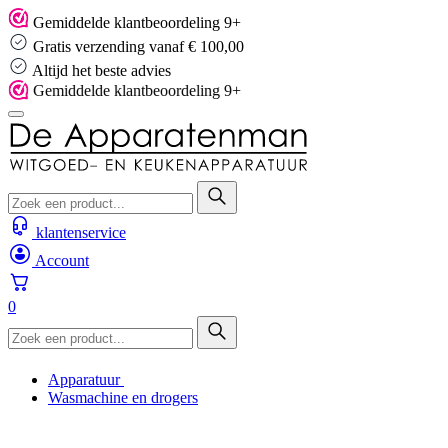
Skip
Gemiddelde klantbeoordeling 9+
to
Gratis verzending vanaf € 100,00
content
Altijd het beste advies
Gemiddelde klantbeoordeling 9+
klantenservice
Account
0
Apparatuur
Wasmachine en drogers