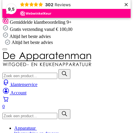
×
302
Reviews
9,5
Skip
Gemiddelde klantbeoordeling 9+
to
Gratis verzending vanaf € 100,00
content
Altijd het beste advies
Altijd het beste advies
klantenservice
Account
0
Apparatuur