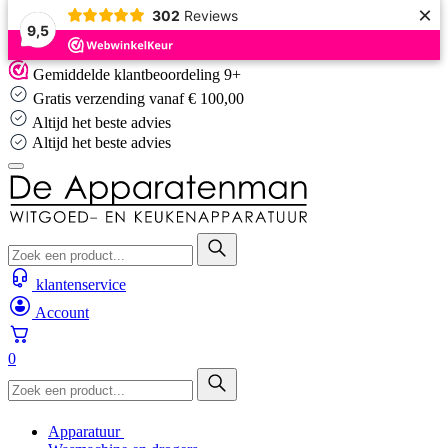
×
302
Reviews
9,5
Skip
Gemiddelde klantbeoordeling 9+
to
Gratis verzending vanaf € 100,00
content
Altijd het beste advies
Altijd het beste advies
klantenservice
Account
0
Apparatuur