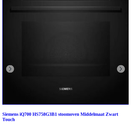
Siemens iQ700 HS758G3B1 stoomoven Middelmaat Zwart
Touch