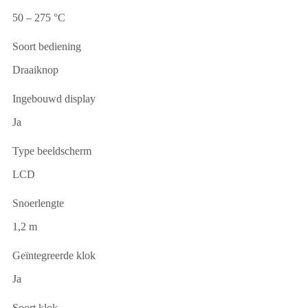
50 – 275 °C
Soort bediening
Draaiknop
Ingebouwd display
Ja
Type beeldscherm
LCD
Snoerlengte
1,2 m
Geïntegreerde klok
Ja
Soort klok