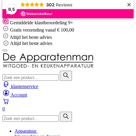
×
302
Reviews
9,5
Skip
Gemiddelde klantbeoordeling 9+
to
Gratis verzending vanaf € 100,00
content
Altijd het beste advies
Altijd het beste advies
klantenservice
Account
0
Apparatuur