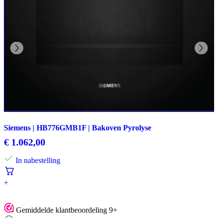
Siemens | HB776GMB1F | Bakoven Pyrolyse
€
1.062,00
In nabestelling
+
Gemiddelde klantbeoordeling 9+