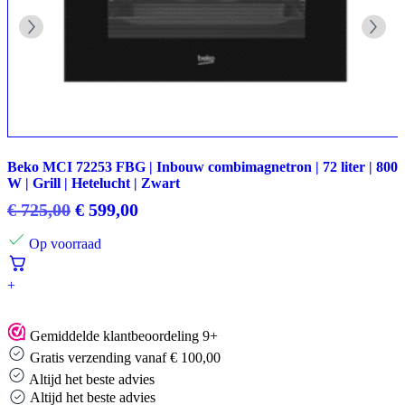
Beko MCI 72253 FBG | Inbouw combimagnetron | 72 liter | 800
W | Grill | Hetelucht | Zwart
Oorspronkelijke
Huidige
€
725,00
€
599,00
prijs
prijs
Op voorraad
was:
is:
€ 725,00.
€ 599,00.
+
Gemiddelde klantbeoordeling 9+
Gratis verzending vanaf € 100,00
Altijd het beste advies
Altijd het beste advies