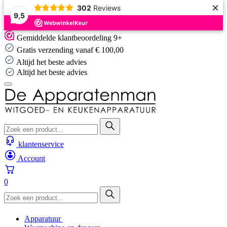
×
302
Reviews
9,5
Skip
Gemiddelde klantbeoordeling 9+
to
Gratis verzending vanaf € 100,00
content
Altijd het beste advies
Altijd het beste advies
klantenservice
Account
0
Apparatuur