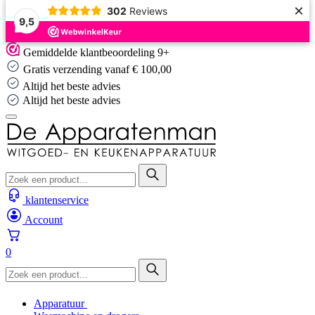
×
302
Reviews
9,5
Skip
Gemiddelde klantbeoordeling 9+
to
Gratis verzending vanaf € 100,00
content
Altijd het beste advies
Altijd het beste advies
klantenservice
Account
0
Apparatuur