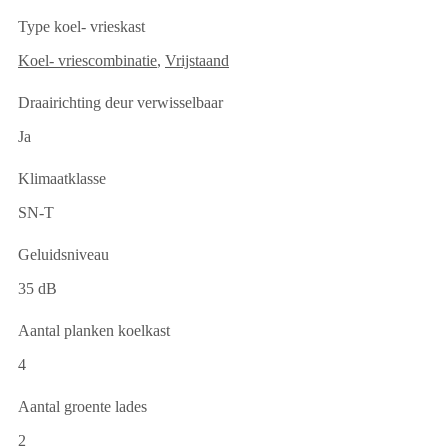
Type koel- vrieskast
Koel- vriescombinatie
,
Vrijstaand
Draairichting deur verwisselbaar
Ja
Klimaatklasse
SN-T
Geluidsniveau
35 dB
Aantal planken koelkast
4
Aantal groente lades
2