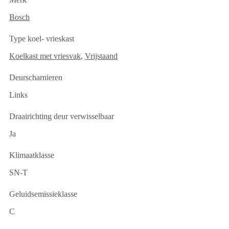
Bosch
Type koel- vrieskast
Koelkast met vriesvak
,
Vrijstaand
Deurscharnieren
Links
Draairichting deur verwisselbaar
Ja
Klimaatklasse
SN-T
Geluidsemissieklasse
C