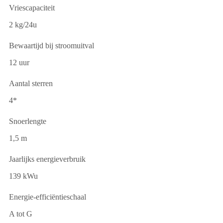
Vriescapaciteit
2 kg/24u
Bewaartijd bij stroomuitval
12 uur
Aantal sterren
4*
Snoerlengte
1,5 m
Jaarlijks energieverbruik
139 kWu
Energie-efficiëntieschaal
A tot G