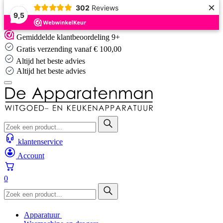
×
302
Reviews
9,5
Skip
Gemiddelde klantbeoordeling 9+
to
Gratis verzending vanaf € 100,00
content
Altijd het beste advies
Altijd het beste advies
klantenservice
Account
0
Apparatuur